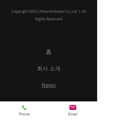
Copyright 2023 LithiumSolution Co.,Ltd. | All
Rights Reserved
홈
회사 소개
News
Phone
Email
시작하기