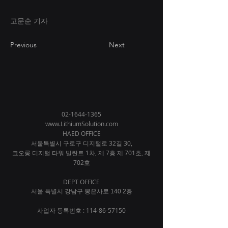
고문순 기자
Previous
Next
02-1644-1365
www.LithiumSolution.com
HAED OFFICE
서울특별시 구로구 디지털로 32길 30,
코오롱 디지털 타워 빌란트 1차,
제 7층 제 701호, 제
702호
DEPT OFFICE
서울 특별시 강남구 봉은사로 140 2층
사업자 등록번호 :
114-86-57150