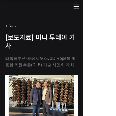
< Back
[보도자료] 머니 투데이 기
사
리튬솔루션-프레시오스, 3D Rope를 활
용한 리튬추출(DLE) 기술 시연회 개최